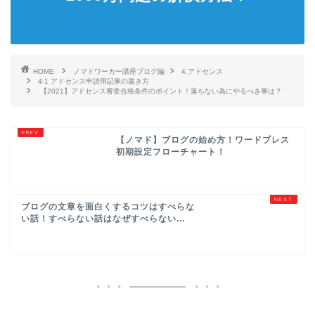
HOME
ノマドワーカー講座ブログ編
4.アドセンス
4-1 アドセンス申請用記事の書き方
【2021】アドセンス審査合格条件のポイント！落ちない為にやるべき事は？
【ノマド】ブログの始め方！ワードプレス
初期設定フローチャート！
ブログの文章を面白くするコツはすべらな
い話！すべらない話はなぜすべらない...