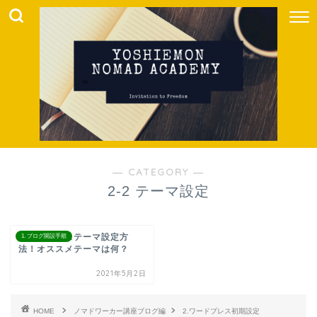
― CATEGORY ―
2-2 テーマ設定
ワードプレステーマ設定方
1. ブログ開設手順
法！オススメテーマは何？
2021年5月2日
HOME
ノマドワーカー講座ブログ編
2.ワードプレス初期設定