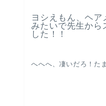
ヨシえもん、ヘア
みたいで先生から
した！！
へへへ、凄いだろ！た